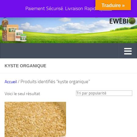
Traduire »
Paiement Sécurisé. Livraison Rapide
Au dessous du contenu
Ignorer
KYSTE ORGANIQUE
/ Produits identifiés “kyste organique”
Accueil
Voici le seul résultat