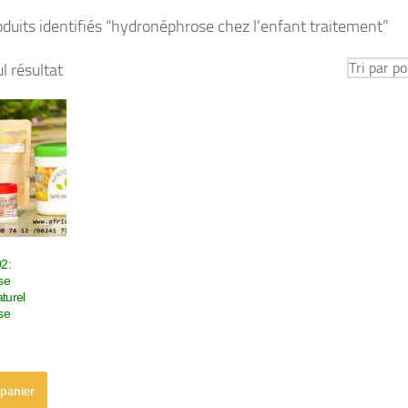
duits identifiés “hydronéphrose chez l'enfant traitement”
ul résultat
92:
se
turel
se
 panier