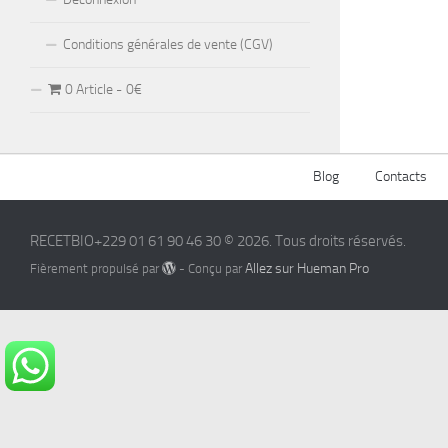
Conditions générales de vente (CGV)
0 Article
0€
Blog
Contacts
RECETBIO+229 01 61 90 46 30 © 2026. Tous droits réservés.
Allez sur Hueman Pro
Fièrement propulsé par
- Conçu par