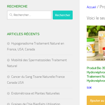
/ Pro
RECHERCHE
Accueil
Rechercher :
Voici le se
ARTICLES RÉCENTS
Hypogonadisme Traitement Naturel en
France, USA, Canada
Mobilité des Spermatozoïdes Traitement
Naturel
Produit Bio 3
Hydronéphro
Traitement Na
Cancer du Sang Tisane Naturelle France
Hydronéphro
Canada USA
50
€
Endométriose et Plantes Naturelles
Ajouter au
Graines de Chia Bienfaits Utilisation