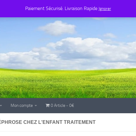
Mon compte
0 Article
0€
Paiement Sécurisé. Livraison Rapide
Ignorer
Mon compte
0 Article
0€
PHROSE CHEZ L'ENFANT TRAITEMENT