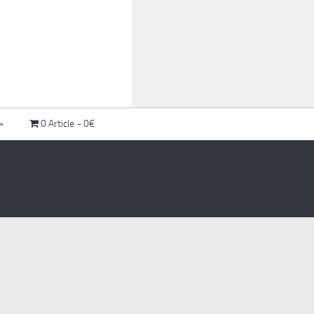
0 Article
0€