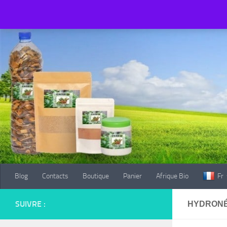
Blog
Contacts
Boutique
Panier
Afrique Bio
Fr
Au dessous du contenu
Blog
Contacts
Boutique
Panier
Afrique Bio
Fr
SUIVRE :
HYDRONÉ