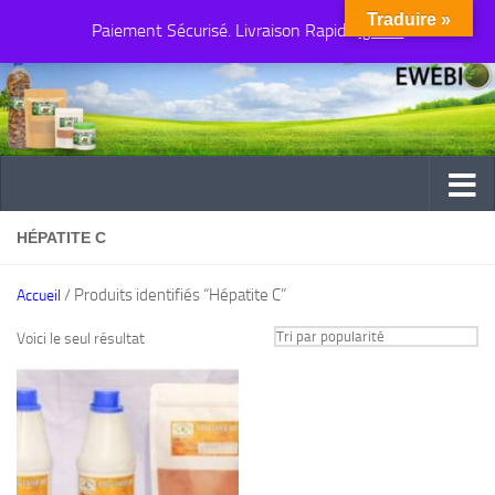
Traduire »
Paiement Sécurisé. Livraison Rapide
Au dessous du contenu
Ignorer
HÉPATITE C
/ Produits identifiés “Hépatite C”
Accueil
Voici le seul résultat