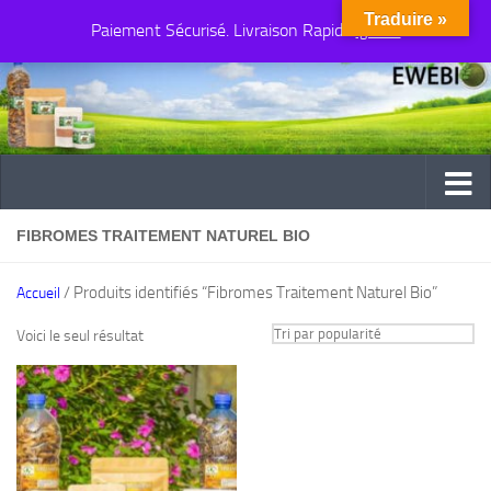
Traduire »
Paiement Sécurisé. Livraison Rapide
Au dessous du contenu
Ignorer
FIBROMES TRAITEMENT NATUREL BIO
/ Produits identifiés “Fibromes Traitement Naturel Bio”
Accueil
Voici le seul résultat