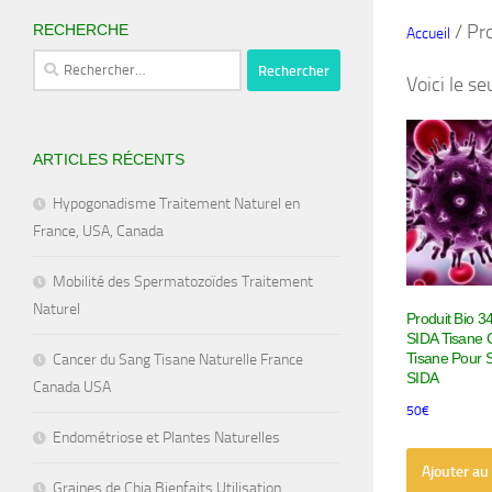
/ Pro
RECHERCHE
Accueil
Rechercher :
Voici le se
ARTICLES RÉCENTS
Hypogonadisme Traitement Naturel en
France, USA, Canada
Mobilité des Spermatozoïdes Traitement
Naturel
Produit Bio 34
SIDA Tisane 
Tisane Pour S
Cancer du Sang Tisane Naturelle France
SIDA
Canada USA
50
€
Endométriose et Plantes Naturelles
Ajouter au
Graines de Chia Bienfaits Utilisation