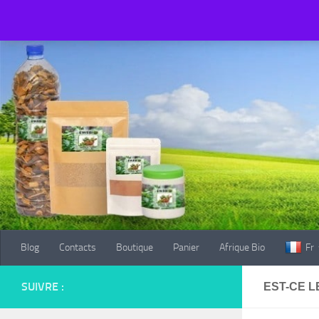
Blog
Contacts
Boutique
Panier
Afrique Bio
Fr
Au dessous du contenu
Blog
Contacts
Boutique
Panier
Afrique Bio
Fr
SUIVRE :
EST-CE L