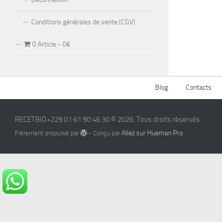
Conditions générales de vente (CGV)
0 Article
0€
Blog
Contacts
RECETBIO+229 01 61 90 46 30 © 2026. Tous droits réservés.
Allez sur Hueman Pro
Fièrement propulsé par
- Conçu par