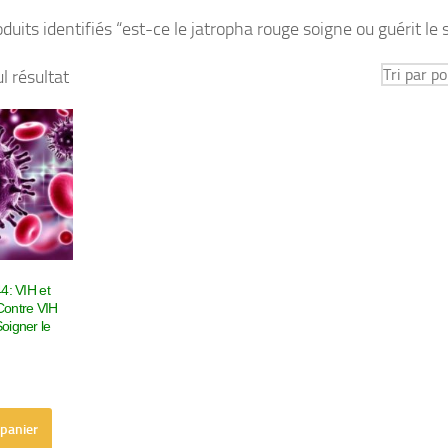
duits identifiés “est-ce le jatropha rouge soigne ou guérit le 
ul résultat
4: VIH et
Contre VIH
oigner le
 panier