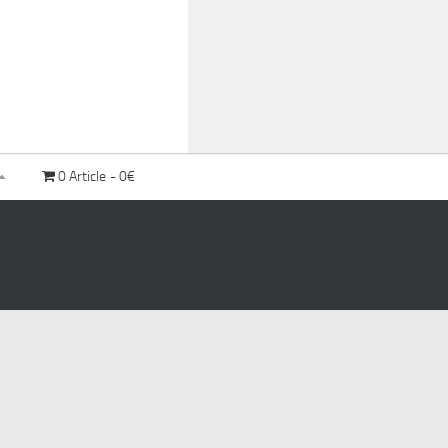
0 Article
0€