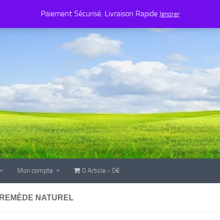
Mon compte
0 Article
0€
Paiement Sécurisé. Livraison Rapide
Ignorer
Mon compte
0 Article
0€
 REMÈDE NATUREL