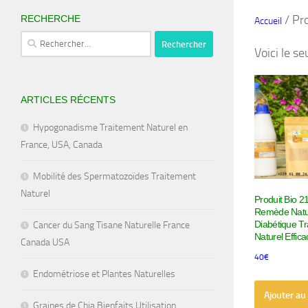
/ Pr
RECHERCHE
Accueil
Rechercher :
Voici le se
ARTICLES RÉCENTS
Hypogonadisme Traitement Naturel en
France, USA, Canada
Mobilité des Spermatozoïdes Traitement
Naturel
Produit Bio 2
Remède Natu
Diabétique Tr
Cancer du Sang Tisane Naturelle France
Naturel Effica
Canada USA
40
€
Endométriose et Plantes Naturelles
Ajouter au
Graines de Chia Bienfaits Utilisation