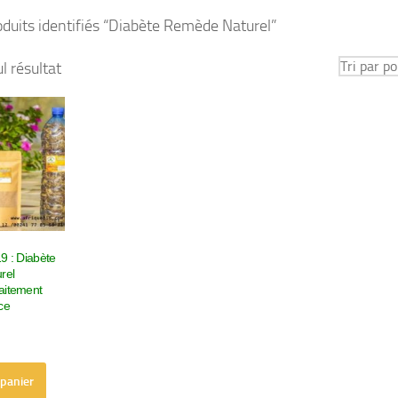
oduits identifiés “Diabète Remède Naturel”
ul résultat
19 : Diabète
rel
aitement
ce
 panier