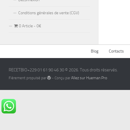
Conditions générales de vente (CGV)
0 Article
0€
Blog
Contacts
RECETBIO+229 01 61 90 46 30 © 2026. Tous droits réservés.
Allez sur Hueman Pro
Fièrement propulsé par
- Conçu par