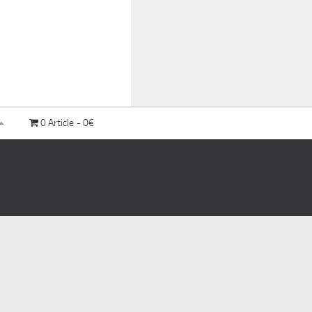
0 Article
0€