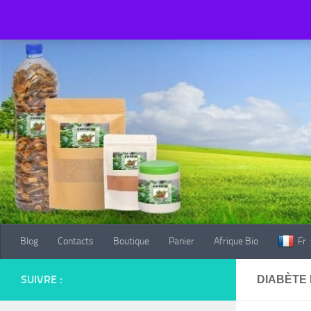
Blog
Contacts
Boutique
Panier
Afrique Bio
Fr
Au dessous du contenu
Blog
Contacts
Boutique
Panier
Afrique Bio
Fr
SUIVRE :
DIABÈTE