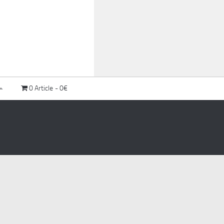
0 Article
0€