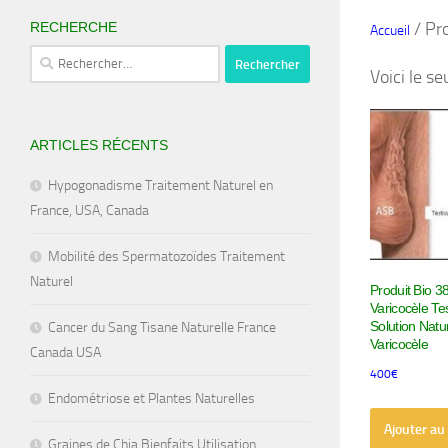
/ Pro
RECHERCHE
Accueil
Rechercher :
Voici le se
ARTICLES RÉCENTS
Hypogonadisme Traitement Naturel en
France, USA, Canada
Mobilité des Spermatozoïdes Traitement
Naturel
Produit Bio 3
Varicocèle Tes
Solution Natur
Cancer du Sang Tisane Naturelle France
Varicocèle
Canada USA
400
€
Endométriose et Plantes Naturelles
Ajouter au
Graines de Chia Bienfaits Utilisation