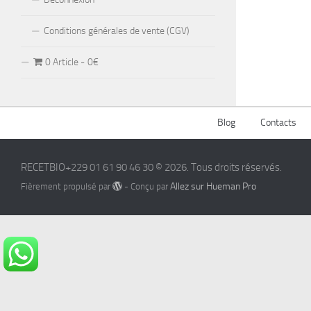
Conditions générales de vente (CGV)
0 Article
0€
Blog
Contacts
RECETBIO+229 01 61 90 46 30 © 2026. Tous droits réservés.
Allez sur Hueman Pro
Fièrement propulsé par
- Conçu par