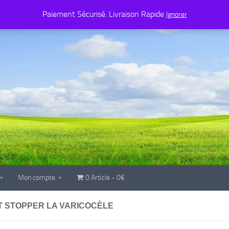
Mon compte
0 Article
0€
Paiement Sécurisé. Livraison Rapide
Ignorer
Mon compte
0 Article
0€
 STOPPER LA VARICOCÈLE