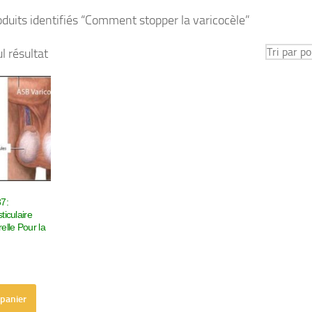
duits identifiés “Comment stopper la varicocèle”
ul résultat
87:
ticulaire
elle Pour la
 panier