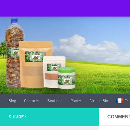
Blog
Contacts
Boutique
Panier
Afrique Bio
Fr
Au dessous du contenu
Blog
Contacts
Boutique
Panier
Afrique Bio
Fr
SUIVRE :
COMMENT