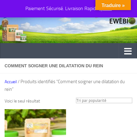
Traduire »
Paiement Sécurisé. Livraison Rapide
Au dessous du contenu
Ignorer
COMMENT SOIGNER UNE DILATATION DU REIN
/ Produits identifiés “Comment soigner une dilatation du
Accueil
rein”
Voici le seul résultat