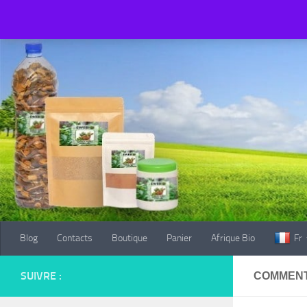
Blog
Contacts
Boutique
Panier
Afrique Bio
Fr
Au dessous du contenu
Blog
Contacts
Boutique
Panier
Afrique Bio
Fr
SUIVRE :
COMMENT