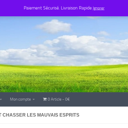
Mon compte
0 Article
0€
Paiement Sécurisé. Livraison Rapide
Ignorer
Mon compte
0 Article
0€
 CHASSER LES MAUVAIS ESPRITS