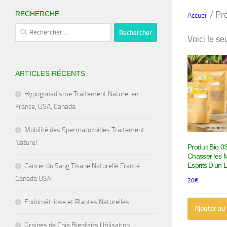
/ Pr
RECHERCHE
Accueil
Rechercher :
Voici le se
ARTICLES RÉCENTS
Hypogonadisme Traitement Naturel en
France, USA, Canada
Mobilité des Spermatozoïdes Traitement
Naturel
Produit Bio 
Chasser les 
Esprits D’un 
Cancer du Sang Tisane Naturelle France
Canada USA
20
€
Endométriose et Plantes Naturelles
Ajouter au
Graines de Chia Bienfaits Utilisation