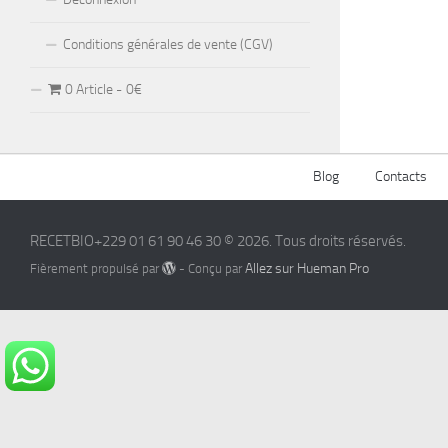
Conditions générales de vente (CGV)
0 Article
0€
Blog
Contacts
RECETBIO+229 01 61 90 46 30 © 2026. Tous droits réservés.
Allez sur Hueman Pro
Fièrement propulsé par
- Conçu par