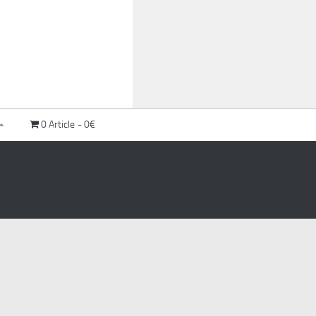
0 Article
0€