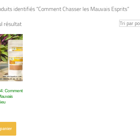
oduits identifiés “Comment Chasser les Mauvais Esprits”
ul résultat
034: Comment
Mauvais
Lieu
 panier