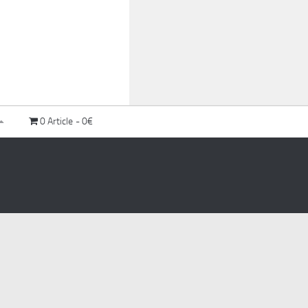
0 Article
0€