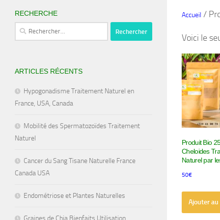
/ Pro
RECHERCHE
Accueil
Rechercher :
Voici le se
ARTICLES RÉCENTS
Hypogonadisme Traitement Naturel en
France, USA, Canada
Mobilité des Spermatozoïdes Traitement
Naturel
Produit Bio 25
Cheloides Tr
Naturel par le
Cancer du Sang Tisane Naturelle France
Canada USA
50
€
Endométriose et Plantes Naturelles
Ajouter au
Graines de Chia Bienfaits Utilisation