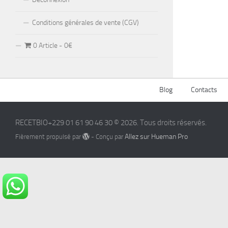
Conditions générales de vente (CGV)
0 Article
0€
Blog
Contacts
RECETBIO+229 01 61 90 46 30 © 2026. Tous droits réservés.
Allez sur Hueman Pro
Fièrement propulsé par
- Conçu par