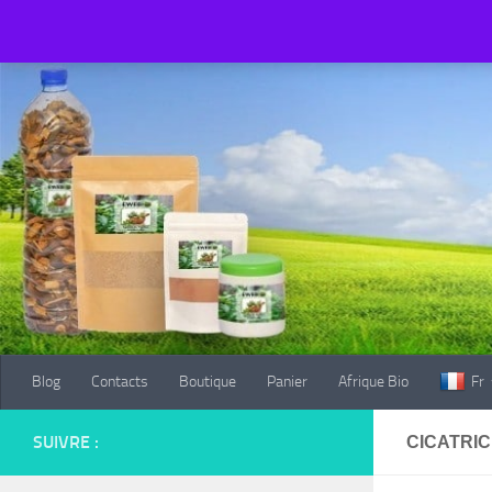
Blog
Contacts
Boutique
Panier
Afrique Bio
Fr
Au dessous du contenu
Blog
Contacts
Boutique
Panier
Afrique Bio
Fr
SUIVRE :
CICATRI