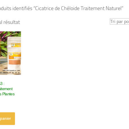
duits identifiés “Cicatrice de Chéloide Traitement Naturel”
ul résultat
3 :
aitement
s Plantes
 panier