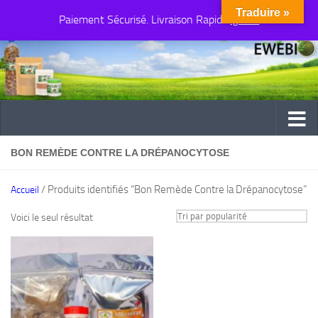
Traduire »
Paiement Sécurisé. Livraison Rapide
Au dessous du contenu
Ignorer
BON REMÈDE CONTRE LA DRÉPANOCYTOSE
/ Produits identifiés “Bon Remède Contre la Drépanocytose”
Accueil
Voici le seul résultat