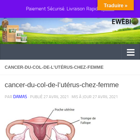
Traduire »
Paiement Sécurisé. Livraison Rapide
Au dessous du contenu
Ignorer
CANCER-DU-COL-DE-L’UTÉRUS-CHEZ-FEMME
cancer-du-col-de-l’utérus-chez-femme
DAMAS
PAR
· PUBLIÉ
27 AVRIL 2021
· MIS À JOUR
27 AVRIL 2021